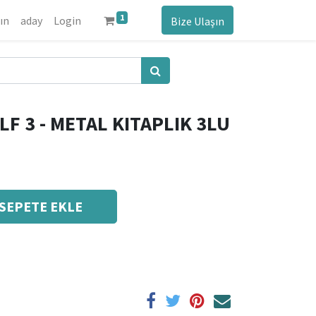
1
ın
aday
Login
Bize Ulaşın
F 3 - METAL KITAPLIK 3LU
SEPETE EKLE