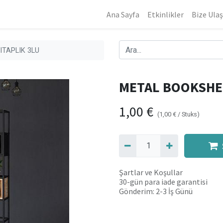
Ana Sayfa
Etkinlikler
Bize Ulaş
ITAPLIK 3LU
METAL BOOKSHEL
1,00
€
(
1,00
€
/
Stuks
)
Şartlar ve Koşullar
30-gün para iade garantisi
Gönderim: 2-3 İş Günü